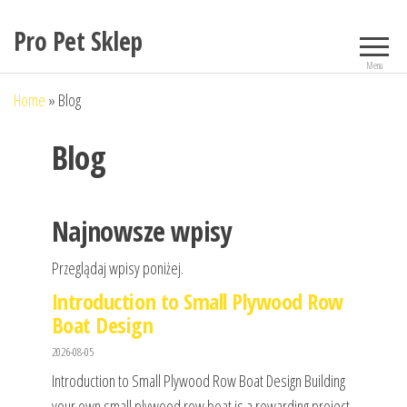
Przejdź
Pro Pet Sklep
do
treści
Menu
Home
»
Blog
Blog
Najnowsze wpisy
Przeglądaj wpisy poniżej.
Introduction to Small Plywood Row
Boat Design
2026-08-05
Introduction to Small Plywood Row Boat Design Building
your own small plywood row boat is a rewarding project